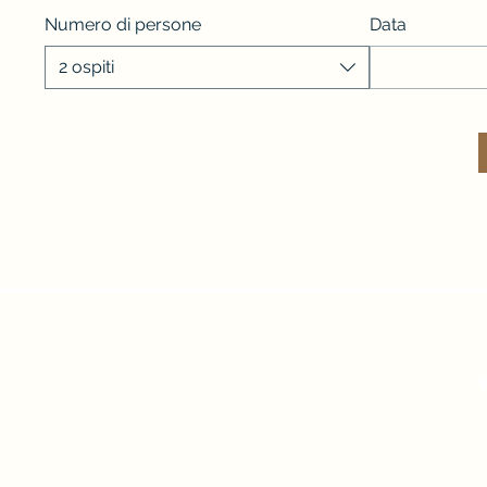
Numero di persone
Data
2 ospiti
info@gasthaus-aichholzer.at
Rosentaler Str. 169, 902
Impressum/DSG
©2024
A