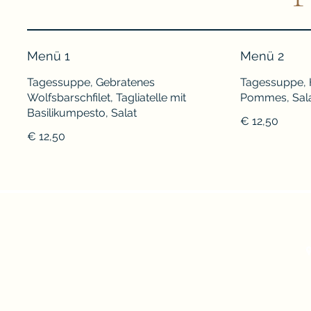
Menü 1
Menü 2
Tagessuppe, Gebratenes
Tagessuppe,
Wolfsbarschfilet, Tagliatelle mit
Pommes, Sal
Basilikumpesto, Salat
€ 12,50
€ 12,50
info@gasthaus-aichholzer.at
Rosentaler Str. 169, 902
Impressum/DSG
©2024
A