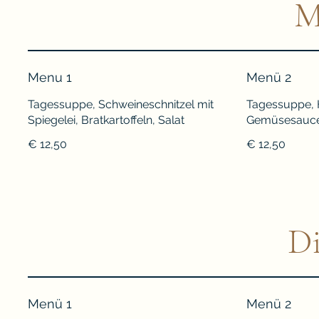
M
Menu 1
Menü 2
Tagessuppe, Schweineschnitzel mit
Tagessuppe, H
Spiegelei, Bratkartoffeln, Salat
Gemüsesauce,
€ 12,50
€ 12,50
Di
Menü 1
Menü 2