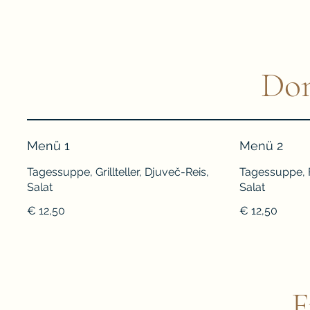
Don
Menü 1
Menü 2
Tagessuppe, Grillteller, Djuveč-Reis,
Tagessuppe, F
Salat
Salat
€ 12,50
€ 12,50
F