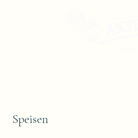
00 43 676 6774106
Startseite
Mittagsmenüs
Speisen
Speisen