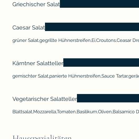
Griechischer Salat
Caesar Salat
grüner Salat,gegrillte Hühnerstreifen,Ei,Croutons,Ceasar Dr
Kärntner Salatteller
gemischter Salat,panierte Hühnerstreifen,Sauce Tartar,ger
Vegetarischer Salatteller
Blattsalat,Mozzarella,Tomaten,Basilikum,Oliven,Balsamico 
Hausspezialitäten